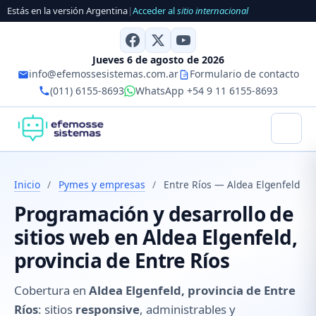
Estás en la versión Argentina
|
Acceder al
sitio internacional
Jueves 6 de agosto de 2026
info@efemossesistemas.com.ar
Formulario de contacto
(011) 6155-8693
WhatsApp +54 9 11 6155-8693
Inicio
/
Pymes y empresas
/
Entre Ríos — Aldea Elgenfeld
Programación y desarrollo de
sitios web en Aldea Elgenfeld,
provincia de Entre Ríos
Cobertura en
Aldea Elgenfeld, provincia de Entre
Ríos
: sitios
responsive
, administrables y