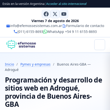
Estás en la versión Argentina
|
Acceder al
sitio internacional
Viernes 7 de agosto de 2026
info@efemossesistemas.com.ar
Formulario de contacto
(011) 6155-8693
WhatsApp +54 9 11 6155-8693
Inicio
/
Pymes y empresas
/
Buenos Aires-GBA —
Adrogué
Programación y desarrollo de
sitios web en Adrogué,
provincia de Buenos Aires-
GBA