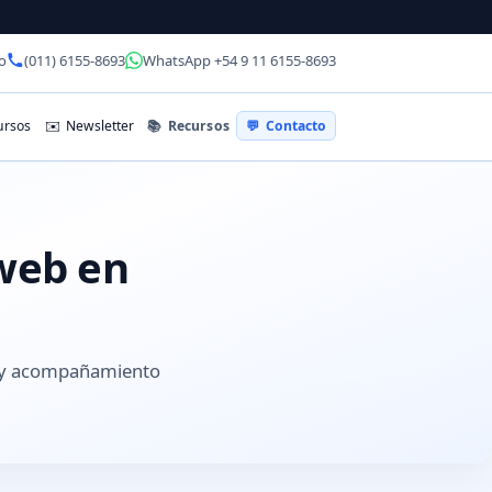
o
(011) 6155-8693
WhatsApp +54 9 11 6155-8693
📚
Recursos
rsos
✉️
Newsletter
💬
Contacto
 web en
s y acompañamiento