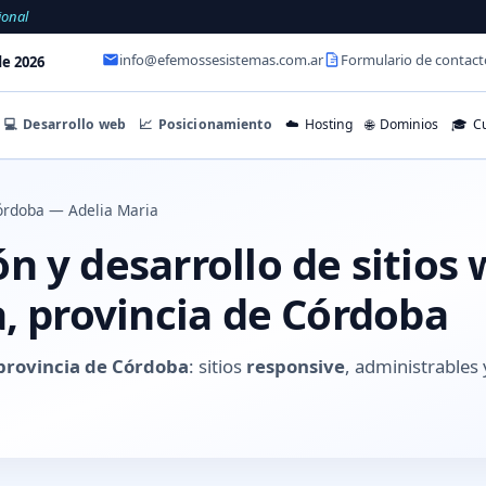
ional
info@efemossesistemas.com.ar
Formulario de contact
e 2026
💻
Desarrollo web
📈
Posicionamiento
☁️
Hosting
🌐
Dominios
🎓
Cu
órdoba — Adelia Maria
 y desarrollo de sitios
, provincia de Córdoba
 provincia de Córdoba
: sitios
responsive
, administrable