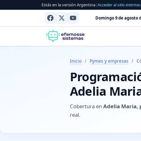
Estás en la versión Argentina
|
Acceder al
sitio internac
Domingo 9 de agosto d
Inicio
/
Pymes y empresas
/
C
Programación
Adelia Maria
Cobertura en
Adelia Maria,
real.