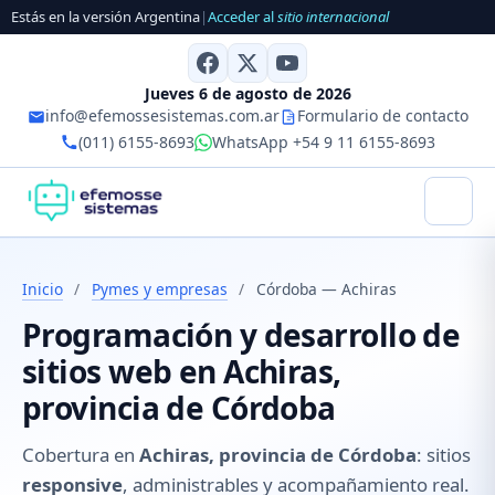
Estás en la versión Argentina
|
Acceder al
sitio internacional
Jueves 6 de agosto de 2026
info@efemossesistemas.com.ar
Formulario de contacto
(011) 6155-8693
WhatsApp +54 9 11 6155-8693
Inicio
/
Pymes y empresas
/
Córdoba — Achiras
Programación y desarrollo de
sitios web en Achiras,
provincia de Córdoba
Cobertura en
Achiras, provincia de Córdoba
: sitios
responsive
, administrables y acompañamiento real.