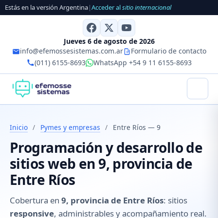
Estás en la versión Argentina
|
Acceder al
sitio internacional
Jueves 6 de agosto de 2026
info@efemossesistemas.com.ar
Formulario de contacto
(011) 6155-8693
WhatsApp +54 9 11 6155-8693
Inicio
/
Pymes y empresas
/
Entre Ríos — 9
Programación y desarrollo de
sitios web en 9, provincia de
Entre Ríos
Cobertura en
9, provincia de Entre Ríos
: sitios
responsive
, administrables y acompañamiento real.