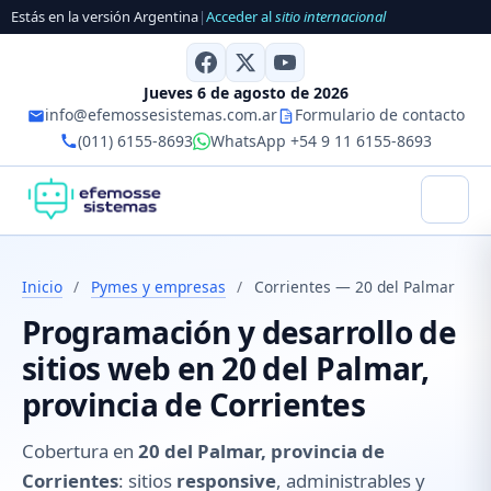
Estás en la versión Argentina
|
Acceder al
sitio internacional
Jueves 6 de agosto de 2026
info@efemossesistemas.com.ar
Formulario de contacto
(011) 6155-8693
WhatsApp +54 9 11 6155-8693
Inicio
/
Pymes y empresas
/
Corrientes — 20 del Palmar
Programación y desarrollo de
sitios web en 20 del Palmar,
provincia de Corrientes
Cobertura en
20 del Palmar, provincia de
Corrientes
: sitios
responsive
, administrables y