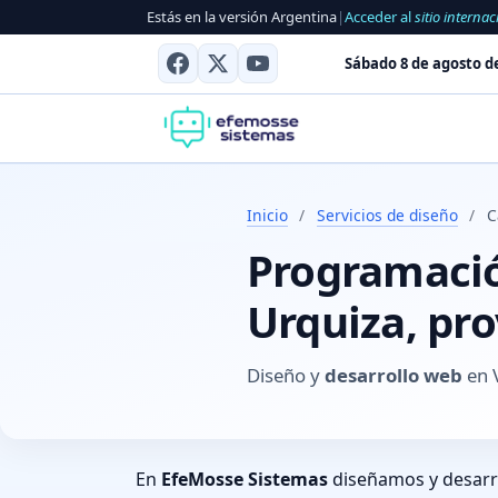
Estás en la versión Argentina
|
Acceder al
sitio internac
Sábado 8 de agosto d
Inicio
/
Servicios de diseño
/
C
Programación
Urquiza, pro
Diseño y
desarrollo web
en V
En
EfeMosse Sistemas
diseñamos y desar