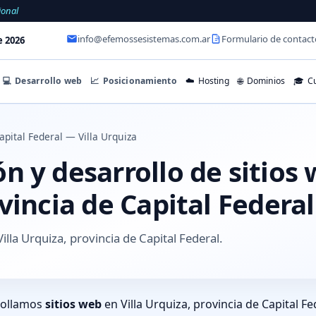
ional
info@efemossesistemas.com.ar
Formulario de contact
e 2026
💻
Desarrollo web
📈
Posicionamiento
☁️
Hosting
🌐
Dominios
🎓
Cu
apital Federal — Villa Urquiza
 y desarrollo de sitios 
vincia de Capital Federal
illa Urquiza, provincia de Capital Federal.
rollamos
sitios web
en Villa Urquiza, provincia de Capital F