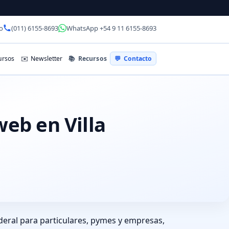
o
(011) 6155-8693
WhatsApp +54 9 11 6155-8693
📚
Recursos
rsos
✉️
Newsletter
💬
Contacto
web en Villa
ederal para particulares, pymes y empresas,