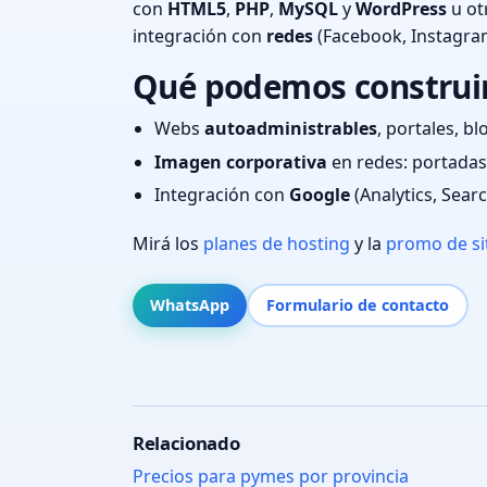
con
HTML5
,
PHP
,
MySQL
y
WordPress
u ot
integración con
redes
(Facebook, Instagra
Qué podemos construir 
Webs
autoadministrables
, portales, bl
Imagen corporativa
en redes: portadas,
Integración con
Google
(Analytics, Sear
Mirá los
planes de hosting
y la
promo de si
WhatsApp
Formulario de contacto
Relacionado
Precios para pymes por provincia