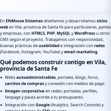
En
EfeMosse Sistemas
diseñamos y desarrollamos
sitios
web
en Vila, provincia de Santa Fe para particulares, pymes
y empresas, con
HTML5
,
PHP
,
MySQL
y
WordPress
u otros
CMS según el proyecto. Trabajamos con responsividad,
buenas prácticas de
usabilidad
e integración con
redes
(Facebook, Instagram, YouTube) y
email marketing
.
Qué podemos construir contigo en Vila,
provincia de Santa Fe
Webs
autoadministrables
, portales, blogs, foros,
carritos de compras
y conexión con medios de pago.
Imagen corporativa
en redes: portadas, perfiles,
fanpage y pauta acorde a tu presupuesto.
Integración con
Google
(Analytics, Search Console) y
criterios básicos de
SEO
on-page.