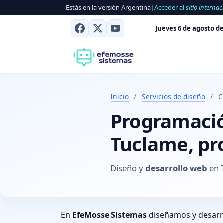
Estás en la versión Argentina
|
Acceder al
sitio internac
Jueves 6 de agosto de
Inicio
/
Servicios de diseño
/
C
Programación
Tuclame, pr
Diseño y
desarrollo web
en 
En
EfeMosse Sistemas
diseñamos y desar