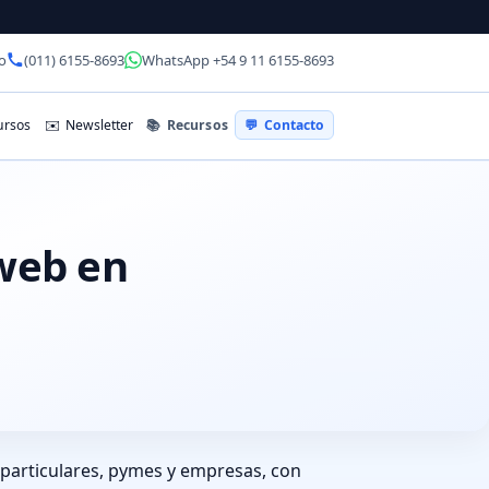
o
(011) 6155-8693
WhatsApp +54 9 11 6155-8693
📚
Recursos
rsos
✉️
Newsletter
💬
Contacto
 web en
particulares, pymes y empresas, con