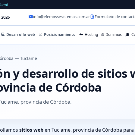
ional
info@efemossesistemas.com.ar
Formulario de contact
 2026
💻
Desarrollo web
📈
Posicionamiento
☁️
Hosting
🌐
Dominios
🎓
Cu
órdoba — Tuclame
 y desarrollo de sitios
ovincia de Córdoba
Tuclame, provincia de Córdoba.
rollamos
sitios web
en Tuclame, provincia de Córdoba para 