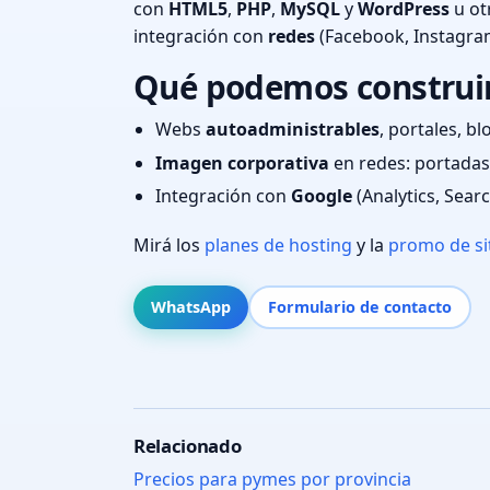
con
HTML5
,
PHP
,
MySQL
y
WordPress
u ot
integración con
redes
(Facebook, Instagra
Qué podemos construir 
Webs
autoadministrables
, portales, bl
Imagen corporativa
en redes: portadas,
Integración con
Google
(Analytics, Sear
Mirá los
planes de hosting
y la
promo de si
WhatsApp
Formulario de contacto
Relacionado
Precios para pymes por provincia