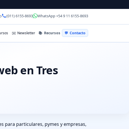
o
(011) 6155-8693
WhatsApp +54 9 11 6155-8693
📚
Recursos
rsos
✉️
Newsletter
💬
Contacto
web en Tres
es para particulares, pymes y empresas,