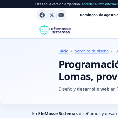
Estás en la versión Argentina
|
Acceder al
sitio internac
Domingo 9 de agosto d
Inicio
/
Servicios de diseño
/
B
Programación
Lomas, prov
Diseño y
desarrollo web
en T
En
EfeMosse Sistemas
diseñamos y desar