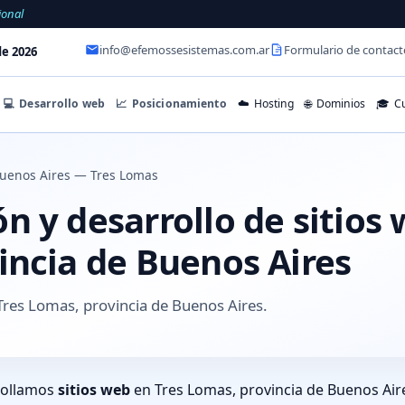
ional
info@efemossesistemas.com.ar
Formulario de contact
e 2026
💻
Desarrollo web
📈
Posicionamiento
☁️
Hosting
🌐
Dominios
🎓
Cu
uenos Aires — Tres Lomas
 y desarrollo de sitios 
incia de Buenos Aires
res Lomas, provincia de Buenos Aires.
rollamos
sitios web
en Tres Lomas, provincia de Buenos Air