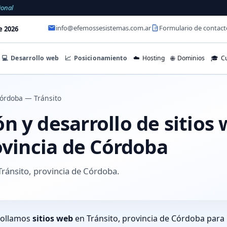
ional
info@efemossesistemas.com.ar
Formulario de contact
e 2026
💻
Desarrollo web
📈
Posicionamiento
☁️
Hosting
🌐
Dominios
🎓
Cu
órdoba — Tránsito
 y desarrollo de sitios
ovincia de Córdoba
ránsito, provincia de Córdoba.
rollamos
sitios web
en Tránsito, provincia de Córdoba para