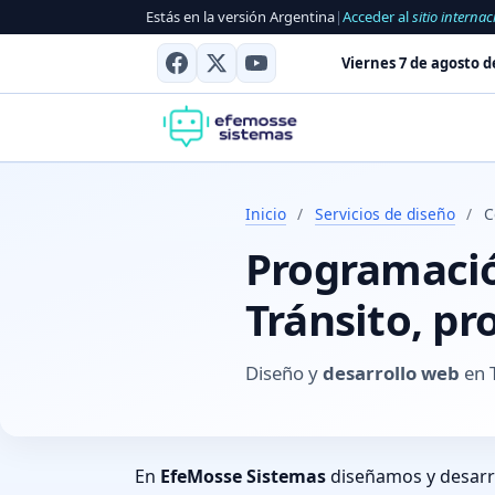
Estás en la versión Argentina
|
Acceder al
sitio internac
Viernes 7 de agosto d
Inicio
/
Servicios de diseño
/
C
Programación
Tránsito, pr
Diseño y
desarrollo web
en T
En
EfeMosse Sistemas
diseñamos y desar