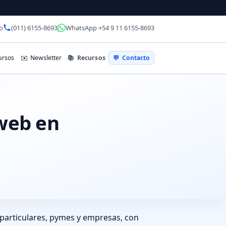
o
(011) 6155-8693
WhatsApp +54 9 11 6155-8693
📚
Recursos
rsos
✉️
Newsletter
💬
Contacto
 web en
 particulares, pymes y empresas, con