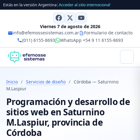
Estás en la versión Argentina
|
Acceder al
sitio internacional
Viernes 7 de agosto de 2026
info@efemossesistemas.com.ar
Formulario de contacto
(011) 6155-8693
WhatsApp +54 9 11 6155-8693
Inicio
/
Servicios de diseño
/
Córdoba — Saturnino
M.Laspiur
Programación y desarrollo de
sitios web en Saturnino
M.Laspiur, provincia de
Córdoba