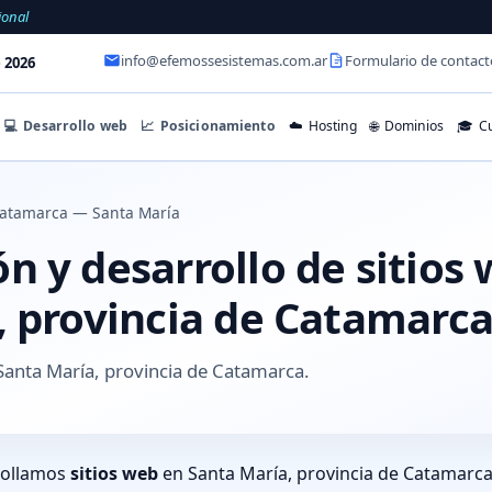
ional
info@efemossesistemas.com.ar
Formulario de contact
 2026
💻
Desarrollo web
📈
Posicionamiento
☁️
Hosting
🌐
Dominios
🎓
Cu
atamarca — Santa María
 y desarrollo de sitios
, provincia de Catamarc
Santa María, provincia de Catamarca.
rollamos
sitios web
en Santa María, provincia de Catamarca