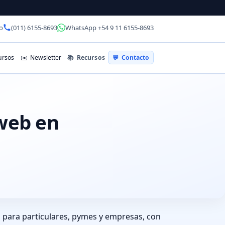
o
(011) 6155-8693
WhatsApp +54 9 11 6155-8693
📚
Recursos
rsos
✉️
Newsletter
💬
Contacto
 web en
a
 para particulares, pymes y empresas, con