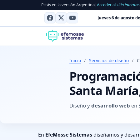
Estás en la versión Argentina
|
Acceder al
sitio internac
Jueves 6 de agosto de
Inicio
/
Servicios de diseño
/
C
Programación
Santa María
Diseño y
desarrollo web
en 
En
EfeMosse Sistemas
diseñamos y desar