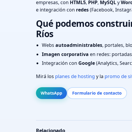
empresas, con
HTML5
,
PHP
,
MySQL
y
Word
e integración con
redes
(Facebook, Instag
Qué podemos construir 
Ríos
Webs
autoadministrables
, portales, bl
Imagen corporativa
en redes: portadas,
Integración con
Google
(Analytics, Sear
Mirá los
planes de hosting
y la
promo de si
WhatsApp
Formulario de contacto
Relacionado