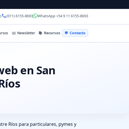
o
(011) 6155-8693
WhatsApp +54 9 11 6155-8693
📚
Recursos
rsos
✉️
Newsletter
💬
Contacto
 web en San
Ríos
ntre Ríos para particulares, pymes y