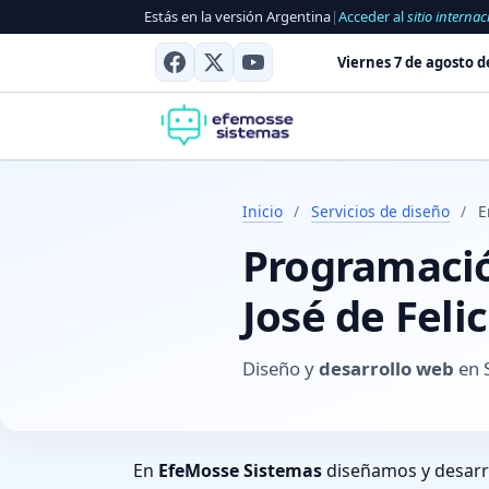
Estás en la versión Argentina
|
Acceder al
sitio internac
Viernes 7 de agosto d
Inicio
/
Servicios de diseño
/
E
Programació
José de Feli
Diseño y
desarrollo web
en S
En
EfeMosse Sistemas
diseñamos y desar