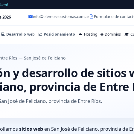
ional
info@efemossesistemas.com.ar
Formulario de contact
e 2026
💻
Desarrollo web
📈
Posicionamiento
☁️
Hosting
🌐
Dominios
🎓
Cu
ntre Ríos — San José de Feliciano
n y desarrollo de sitios
ciano, provincia de Entre 
an José de Feliciano, provincia de Entre Ríos.
rollamos
sitios web
en San José de Feliciano, provincia de E