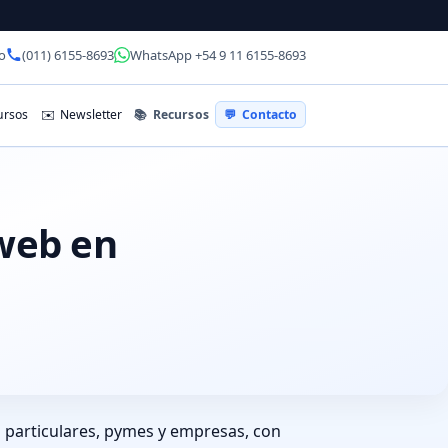
o
(011) 6155-8693
WhatsApp +54 9 11 6155-8693
📚
Recursos
rsos
✉️
Newsletter
💬
Contacto
 web en
 particulares, pymes y empresas, con