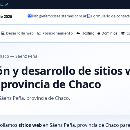
ional
info@efemossesistemas.com.ar
Formulario de contact
e 2026
💻
Desarrollo web
📈
Posicionamiento
☁️
Hosting
🌐
Dominios
🎓
Cu
haco — Sáenz Peña
 y desarrollo de sitios
 provincia de Chaco
Sáenz Peña, provincia de Chaco.
rollamos
sitios web
en Sáenz Peña, provincia de Chaco para