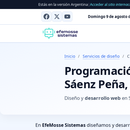
Estás en la versión Argentina
|
Acceder al
sitio internac
Domingo 9 de agosto d
Inicio
/
Servicios de diseño
/
C
Programación
Sáenz Peña,
Diseño y
desarrollo web
en 
En
EfeMosse Sistemas
diseñamos y desar