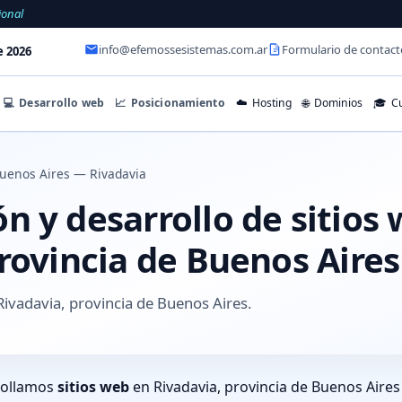
ional
info@efemossesistemas.com.ar
Formulario de contact
e 2026
💻
Desarrollo web
📈
Posicionamiento
☁️
Hosting
🌐
Dominios
🎓
Cu
uenos Aires — Rivadavia
 y desarrollo de sitios
rovincia de Buenos Aires
ivadavia, provincia de Buenos Aires.
rollamos
sitios web
en Rivadavia, provincia de Buenos Aires