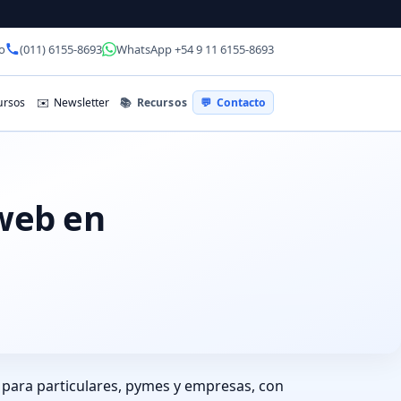
o
(011) 6155-8693
WhatsApp +54 9 11 6155-8693
📚
Recursos
rsos
✉️
Newsletter
💬
Contacto
 web en
 para particulares, pymes y empresas, con