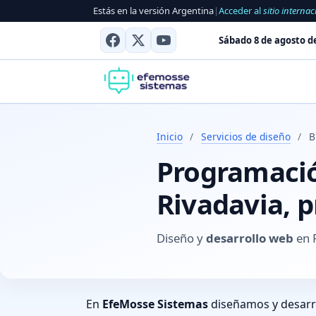
Estás en la versión Argentina
|
Acceder al
sitio internac
Sábado 8 de agosto d
Inicio
/
Servicios de diseño
/
B
Programación
Rivadavia, p
Diseño y
desarrollo web
en R
En
EfeMosse Sistemas
diseñamos y desar