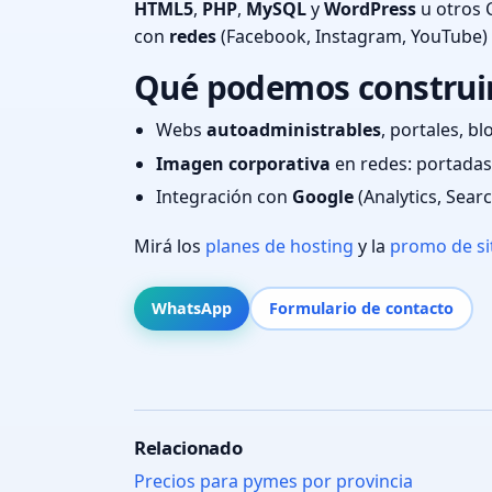
HTML5
,
PHP
,
MySQL
y
WordPress
u otros 
con
redes
(Facebook, Instagram, YouTube)
Qué podemos construir 
Webs
autoadministrables
, portales, bl
Imagen corporativa
en redes: portadas,
Integración con
Google
(Analytics, Sear
Mirá los
planes de hosting
y la
promo de si
WhatsApp
Formulario de contacto
Relacionado
Precios para pymes por provincia