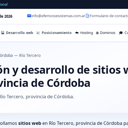
ional
info@efemossesistemas.com.ar
Formulario de contact
de 2026
💻
Desarrollo web
📈
Posicionamiento
☁️
Hosting
🌐
Dominios
🎓
Cu
órdoba — Río Tercero
 y desarrollo de sitios 
vincia de Córdoba
ío Tercero, provincia de Córdoba.
rollamos
sitios web
en Río Tercero, provincia de Córdoba p