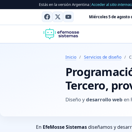
Estás en la versión Argentina
|
Acceder al
sitio internac
Miércoles 5 de agosto 
Inicio
/
Servicios de diseño
/
C
Programación
Tercero, pro
Diseño y
desarrollo web
en R
En
EfeMosse Sistemas
diseñamos y desar