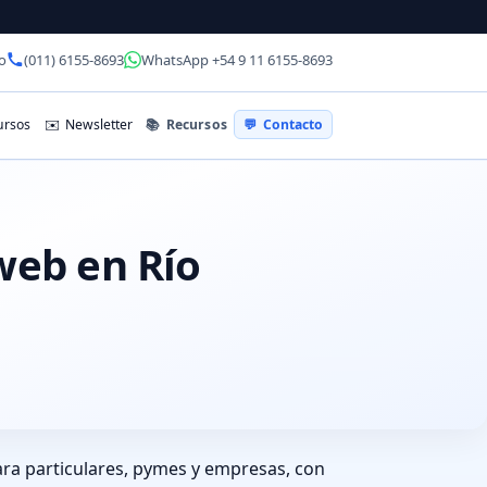
o
(011) 6155-8693
WhatsApp +54 9 11 6155-8693
📚
Recursos
rsos
✉️
Newsletter
💬
Contacto
web en Río
ara particulares, pymes y empresas, con