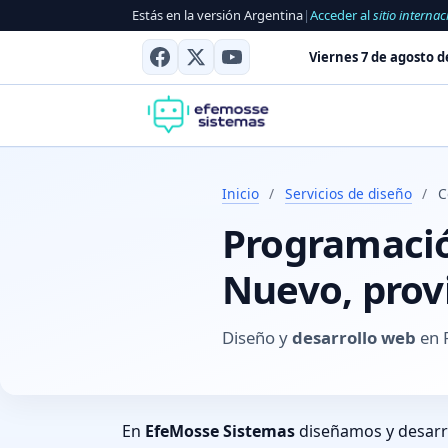
Estás en la versión Argentina
|
Acceder al
sitio internac
Viernes 7 de agosto d
Inicio
/
Servicios de diseño
/
C
Programació
Nuevo, prov
Diseño y
desarrollo web
en 
En
EfeMosse Sistemas
diseñamos y desar