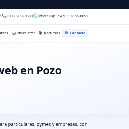
o
(011) 6155-8693
WhatsApp +54 9 11 6155-8693
📚
Recursos
rsos
✉️
Newsletter
💬
Contacto
 web en Pozo
ra particulares, pymes y empresas, con