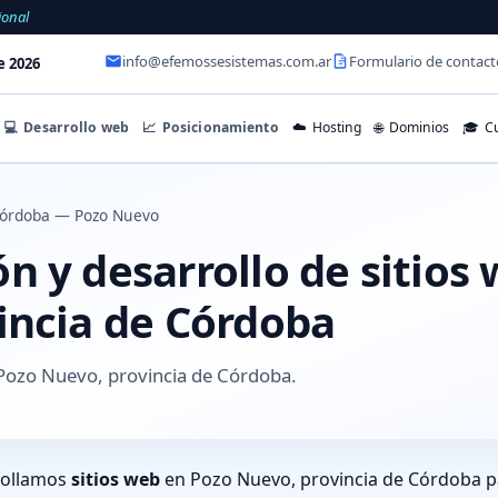
ional
info@efemossesistemas.com.ar
Formulario de contact
e 2026
💻
Desarrollo web
📈
Posicionamiento
☁️
Hosting
🌐
Dominios
🎓
Cu
órdoba — Pozo Nuevo
n y desarrollo de sitios
incia de Córdoba
Pozo Nuevo, provincia de Córdoba.
rollamos
sitios web
en Pozo Nuevo, provincia de Córdoba pa