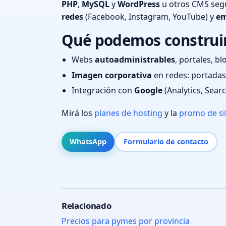
PHP
,
MySQL
y
WordPress
u otros CMS segú
redes
(Facebook, Instagram, YouTube) y
em
Qué podemos construir
Webs
autoadministrables
, portales, bl
Imagen corporativa
en redes: portadas,
Integración con
Google
(Analytics, Sear
Mirá los
planes de hosting
y la
promo de si
WhatsApp
Formulario de contacto
Relacionado
Precios para pymes por provincia