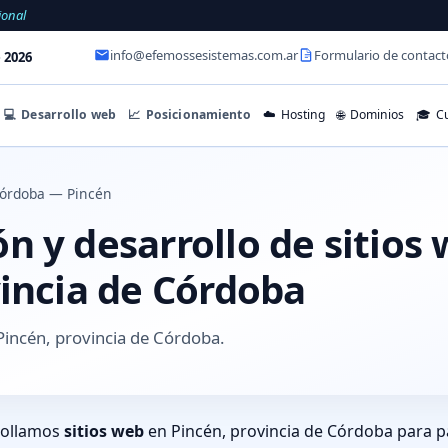
ional
info@efemossesistemas.com.ar
Formulario de contact
 2026
💻
Desarrollo web
📈
Posicionamiento
☁️
Hosting
🌐
Dominios
🎓
Cu
órdoba — Pincén
 y desarrollo de sitios
vincia de Córdoba
Pincén, provincia de Córdoba.
rollamos
sitios web
en Pincén, provincia de Córdoba para p