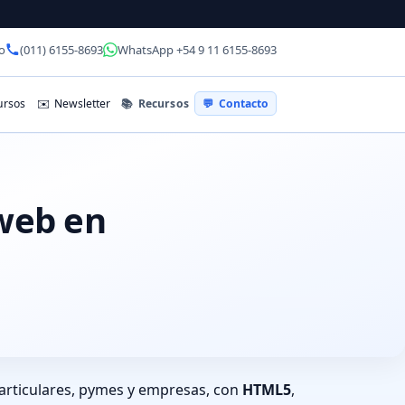
o
(011) 6155-8693
WhatsApp +54 9 11 6155-8693
📚
Recursos
rsos
✉️
Newsletter
💬
Contacto
 web en
articulares, pymes y empresas, con
HTML5
,