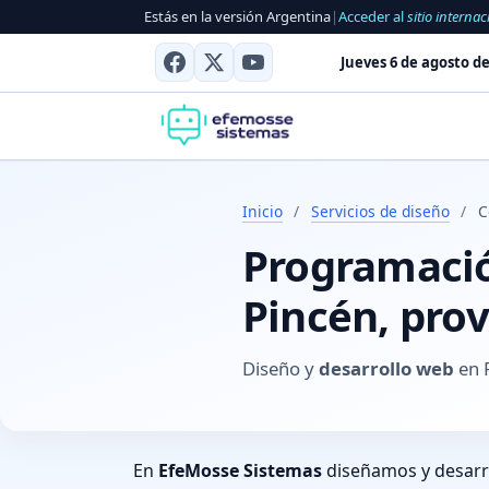
Estás en la versión Argentina
|
Acceder al
sitio internac
Jueves 6 de agosto de
Inicio
/
Servicios de diseño
/
C
Programación
Pincén, pro
Diseño y
desarrollo web
en 
En
EfeMosse Sistemas
diseñamos y desar