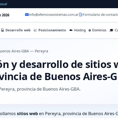
ional
info@efemossesistemas.com.ar
Formulario de contact
e 2026
💻
Desarrollo web
📈
Posicionamiento
☁️
Hosting
🌐
Dominios
🎓
Cu
uenos Aires-GBA — Pereyra
 y desarrollo de sitios
ovincia de Buenos Aires-
Pereyra, provincia de Buenos Aires-GBA.
rollamos
sitios web
en Pereyra, provincia de Buenos Aires-