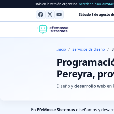
Estás en la versión Argentina
|
Acceder al
sitio internac
Sábado 8 de agosto d
Inicio
/
Servicios de diseño
/
B
Programación
Pereyra, pr
Diseño y
desarrollo web
en 
En
EfeMosse Sistemas
diseñamos y desar