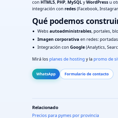
con
HTML5
,
PHP
,
MySQL
y
WordPress
u ot
integración con
redes
(Facebook, Instagra
Qué podemos construir 
Webs
autoadministrables
, portales, bl
Imagen corporativa
en redes: portadas,
Integración con
Google
(Analytics, Sear
Mirá los
planes de hosting
y la
promo de si
WhatsApp
Formulario de contacto
Relacionado
Precios para pymes por provincia