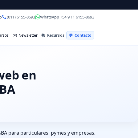
o
(011) 6155-8693
WhatsApp +54 9 11 6155-8693
📚
Recursos
rsos
✉️
Newsletter
💬
Contacto
 web en
GBA
GBA para particulares, pymes y empresas,