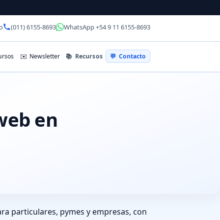
o
(011) 6155-8693
WhatsApp +54 9 11 6155-8693
📚
Recursos
rsos
✉️
Newsletter
💬
Contacto
 web en
ra particulares, pymes y empresas, con