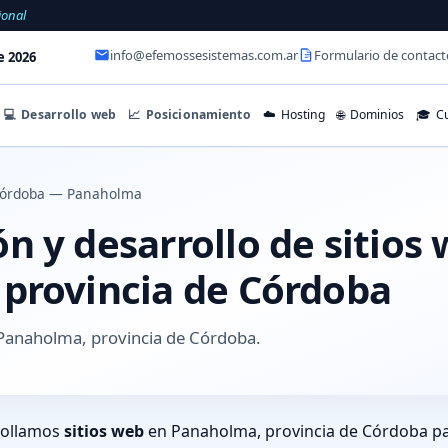
ional
info@efemossesistemas.com.ar
Formulario de contact
e 2026
💻
Desarrollo web
📈
Posicionamiento
☁️
Hosting
🌐
Dominios
🎓
Cu
órdoba — Panaholma
 y desarrollo de sitios
provincia de Córdoba
Panaholma, provincia de Córdoba.
rollamos
sitios web
en Panaholma, provincia de Córdoba pa