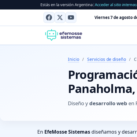
Estás en la versión Argentina
|
Acceder al
sitio internac
Viernes 7 de agosto d
Inicio
/
Servicios de diseño
/
C
Programación
Panaholma, 
Diseño y
desarrollo web
en 
En
EfeMosse Sistemas
diseñamos y desar