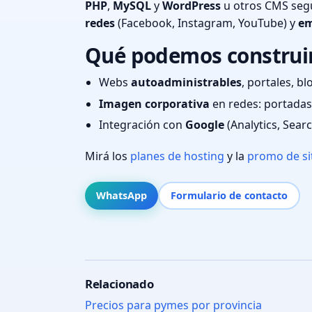
PHP
,
MySQL
y
WordPress
u otros CMS segú
redes
(Facebook, Instagram, YouTube) y
em
Qué podemos construir 
Webs
autoadministrables
, portales, bl
Imagen corporativa
en redes: portadas,
Integración con
Google
(Analytics, Sear
Mirá los
planes de hosting
y la
promo de si
WhatsApp
Formulario de contacto
Relacionado
Precios para pymes por provincia