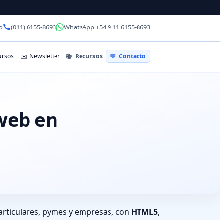
o
(011) 6155-8693
WhatsApp +54 9 11 6155-8693
📚
Recursos
rsos
✉️
Newsletter
💬
Contacto
 web en
articulares, pymes y empresas, con
HTML5
,