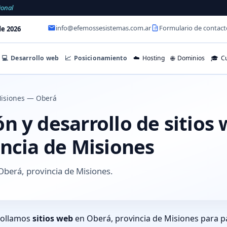
ional
info@efemossesistemas.com.ar
Formulario de contact
e 2026
💻
Desarrollo web
📈
Posicionamiento
☁️
Hosting
🌐
Dominios
🎓
Cu
isiones — Oberá
 y desarrollo de sitios
incia de Misiones
berá, provincia de Misiones.
rollamos
sitios web
en Oberá, provincia de Misiones para p