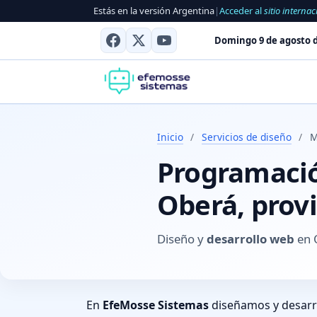
Estás en la versión Argentina
|
Acceder al
sitio internac
Domingo 9 de agosto d
Inicio
/
Servicios de diseño
/
M
Programación
Oberá, prov
Diseño y
desarrollo web
en O
En
EfeMosse Sistemas
diseñamos y desar