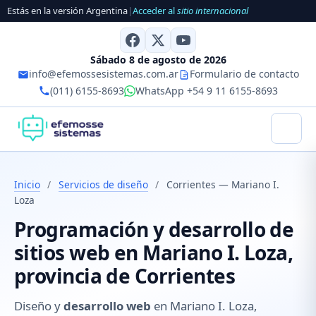
Estás en la versión Argentina
|
Acceder al
sitio internacional
Sábado 8 de agosto de 2026
info@efemossesistemas.com.ar
Formulario de contacto
(011) 6155-8693
WhatsApp +54 9 11 6155-8693
Inicio
/
Servicios de diseño
/
Corrientes — Mariano I.
Loza
Programación y desarrollo de
sitios web en Mariano I. Loza,
provincia de Corrientes
Diseño y
desarrollo web
en Mariano I. Loza,