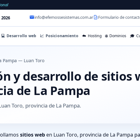
ional
info@efemossesistemas.com.ar
Formulario de contact
 2026
💻
Desarrollo web
📈
Posicionamiento
☁️
Hosting
🌐
Dominios
🎓
Cu
a Pampa — Luan Toro
n y desarrollo de sitios
ncia de La Pampa
Luan Toro, provincia de La Pampa.
rollamos
sitios web
en Luan Toro, provincia de La Pampa pa