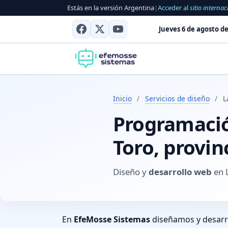
Estás en la versión Argentina
|
Acceder al
sitio internac
Jueves 6 de agosto de
Inicio
/
Servicios de diseño
/
L
Programació
Toro, provi
Diseño y
desarrollo web
en 
En
EfeMosse Sistemas
diseñamos y desar