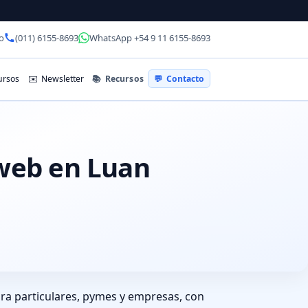
o
(011) 6155-8693
WhatsApp +54 9 11 6155-8693
📚
Recursos
rsos
✉️
Newsletter
💬
Contacto
 web en Luan
ra particulares, pymes y empresas, con