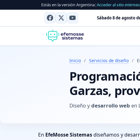
Estás en la versión Argentina
|
Acceder al
sitio internac
Sábado 8 de agosto d
Inicio
/
Servicios de diseño
/
E
Programación
Garzas, prov
Diseño y
desarrollo web
en L
En
EfeMosse Sistemas
diseñamos y desar