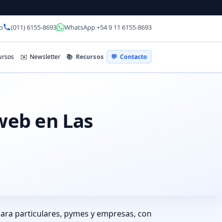
o
(011) 6155-8693
WhatsApp +54 9 11 6155-8693
📚
Recursos
rsos
✉️
Newsletter
💬
Contacto
 web en Las
para particulares, pymes y empresas, con