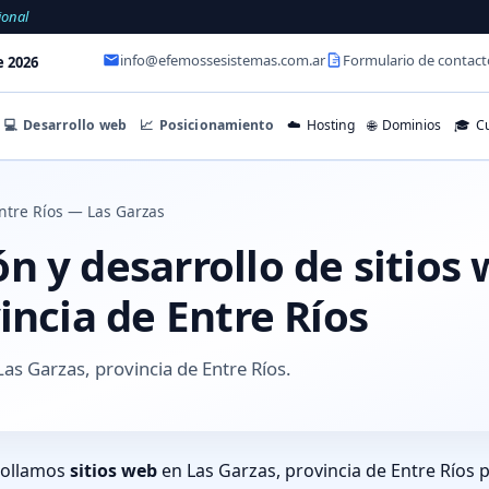
ional
info@efemossesistemas.com.ar
Formulario de contact
e 2026
💻
Desarrollo web
📈
Posicionamiento
☁️
Hosting
🌐
Dominios
🎓
Cu
ntre Ríos — Las Garzas
 y desarrollo de sitios
incia de Entre Ríos
as Garzas, provincia de Entre Ríos.
rollamos
sitios web
en Las Garzas, provincia de Entre Ríos 