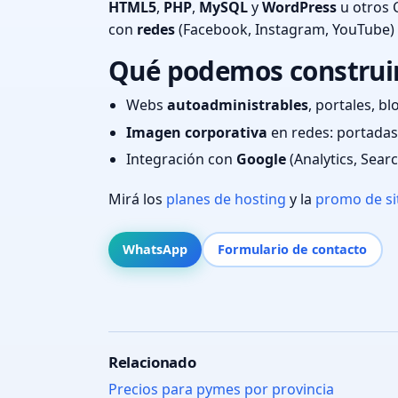
HTML5
,
PHP
,
MySQL
y
WordPress
u otros 
con
redes
(Facebook, Instagram, YouTube)
Qué podemos construir 
Webs
autoadministrables
, portales, bl
Imagen corporativa
en redes: portadas,
Integración con
Google
(Analytics, Sear
Mirá los
planes de hosting
y la
promo de si
WhatsApp
Formulario de contacto
Relacionado
Precios para pymes por provincia