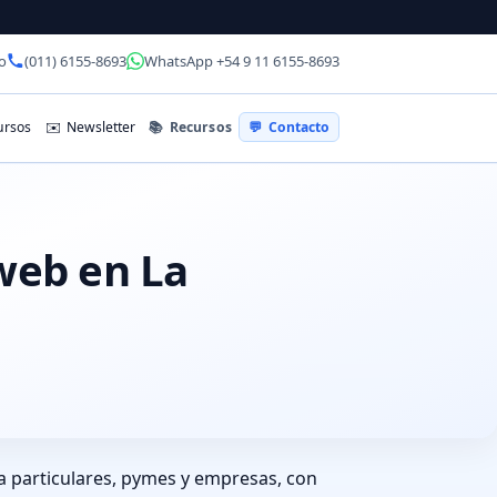
o
(011) 6155-8693
WhatsApp +54 9 11 6155-8693
📚
Recursos
rsos
✉️
Newsletter
💬
Contacto
 web en La
a particulares, pymes y empresas, con