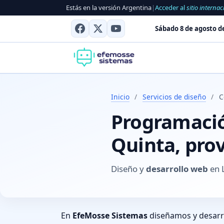
Estás en la versión Argentina
|
Acceder al
sitio internac
Sábado 8 de agosto d
Inicio
/
Servicios de diseño
/
C
Programación
Quinta, pro
Diseño y
desarrollo web
en L
En
EfeMosse Sistemas
diseñamos y desar