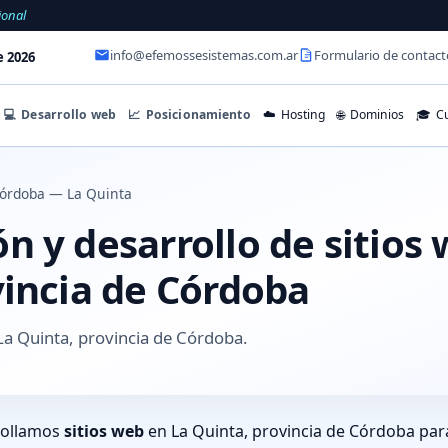
ional
info@efemossesistemas.com.ar
Formulario de contact
e 2026
💻
Desarrollo web
📈
Posicionamiento
☁️
Hosting
🌐
Dominios
🎓
Cu
órdoba — La Quinta
 y desarrollo de sitios
vincia de Córdoba
a Quinta, provincia de Córdoba.
rollamos
sitios web
en La Quinta, provincia de Córdoba par