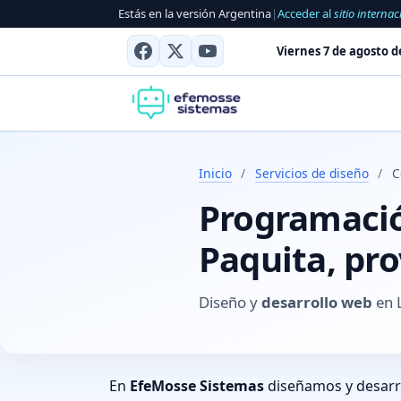
Estás en la versión Argentina
|
Acceder al
sitio internac
Viernes 7 de agosto d
Inicio
/
Servicios de diseño
/
C
Programación
Paquita, pr
Diseño y
desarrollo web
en L
En
EfeMosse Sistemas
diseñamos y desar