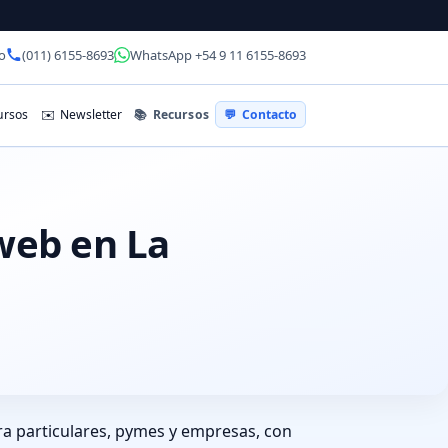
o
(011) 6155-8693
WhatsApp +54 9 11 6155-8693
📚
Recursos
rsos
✉️
Newsletter
💬
Contacto
 web en La
ra particulares, pymes y empresas, con