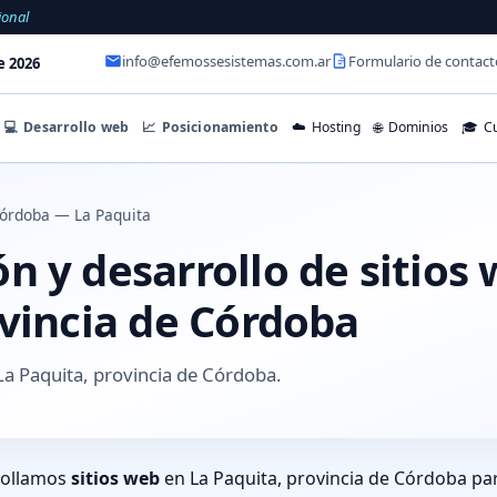
ional
info@efemossesistemas.com.ar
Formulario de contact
e 2026
💻
Desarrollo web
📈
Posicionamiento
☁️
Hosting
🌐
Dominios
🎓
Cu
órdoba — La Paquita
 y desarrollo de sitios
ovincia de Córdoba
a Paquita, provincia de Córdoba.
rollamos
sitios web
en La Paquita, provincia de Córdoba pa