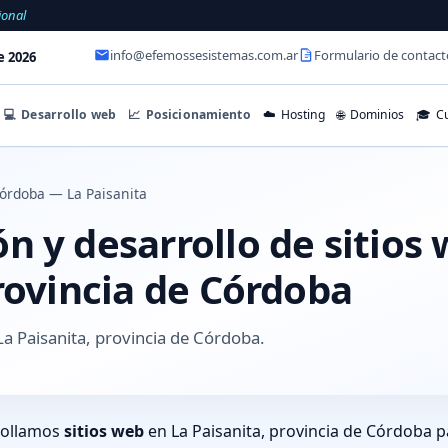
ional
info@efemossesistemas.com.ar
Formulario de contact
e 2026
💻
Desarrollo web
📈
Posicionamiento
☁️
Hosting
🌐
Dominios
🎓
Cu
órdoba — La Paisanita
 y desarrollo de sitios
rovincia de Córdoba
a Paisanita, provincia de Córdoba.
rollamos
sitios web
en La Paisanita, provincia de Córdoba p