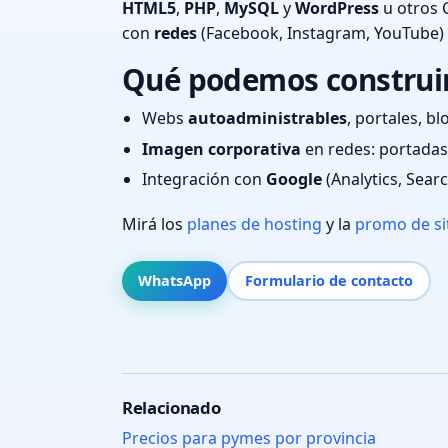
HTML5
,
PHP
,
MySQL
y
WordPress
u otros 
con
redes
(Facebook, Instagram, YouTube)
Qué podemos construir 
Webs
autoadministrables
, portales, bl
Imagen corporativa
en redes: portadas,
Integración con
Google
(Analytics, Sear
Mirá los
planes de hosting
y la
promo de si
WhatsApp
Formulario de contacto
Relacionado
Precios para pymes por provincia