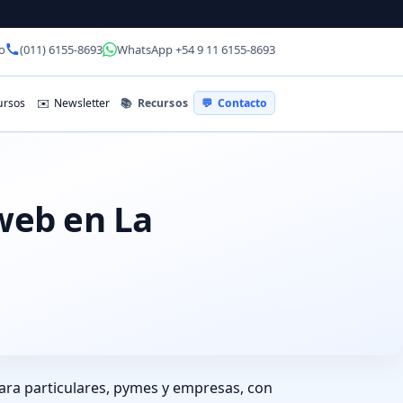
o
(011) 6155-8693
WhatsApp +54 9 11 6155-8693
📚
Recursos
rsos
✉️
Newsletter
💬
Contacto
 web en La
ara particulares, pymes y empresas, con