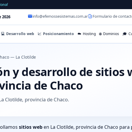
ional
info@efemossesistemas.com.ar
Formulario de contact
e 2026
💻
Desarrollo web
📈
Posicionamiento
☁️
Hosting
🌐
Dominios
🎓
Cu
haco — La Clotilde
 y desarrollo de sitios
ovincia de Chaco
a Clotilde, provincia de Chaco.
rollamos
sitios web
en La Clotilde, provincia de Chaco para