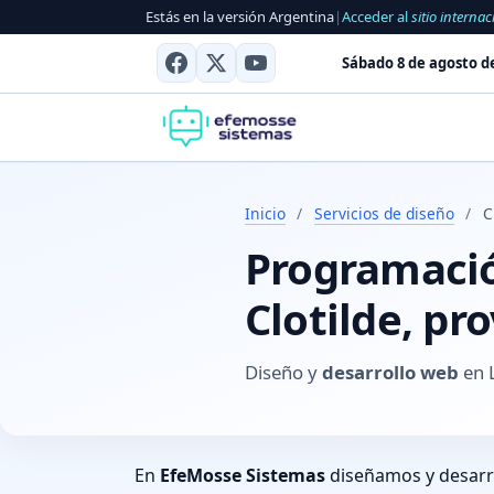
Estás en la versión Argentina
|
Acceder al
sitio internac
Sábado 8 de agosto d
Inicio
/
Servicios de diseño
/
C
Programación
Clotilde, pr
Diseño y
desarrollo web
en L
En
EfeMosse Sistemas
diseñamos y desar