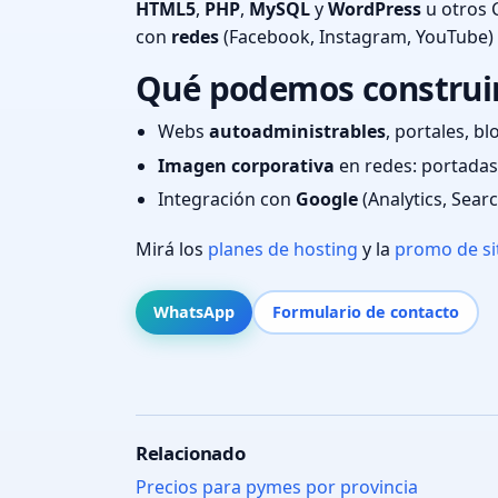
HTML5
,
PHP
,
MySQL
y
WordPress
u otros 
con
redes
(Facebook, Instagram, YouTube)
Qué podemos construir 
Webs
autoadministrables
, portales, bl
Imagen corporativa
en redes: portadas,
Integración con
Google
(Analytics, Sear
Mirá los
planes de hosting
y la
promo de si
WhatsApp
Formulario de contacto
Relacionado
Precios para pymes por provincia