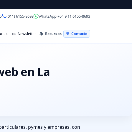
o
(011) 6155-8693
WhatsApp +54 9 11 6155-8693
📚
Recursos
rsos
✉️
Newsletter
💬
Contacto
 web en La
 particulares, pymes y empresas, con