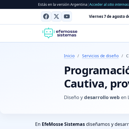
Estás en la versión Argentina
|
Acceder al
sitio internac
Viernes 7 de agosto d
Inicio
/
Servicios de diseño
/
C
Programación
Cautiva, pr
Diseño y
desarrollo web
en L
En
EfeMosse Sistemas
diseñamos y desar