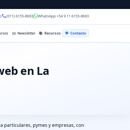
o
(011) 6155-8693
WhatsApp +54 9 11 6155-8693
📚
Recursos
rsos
✉️
Newsletter
💬
Contacto
 web en La
ra particulares, pymes y empresas, con