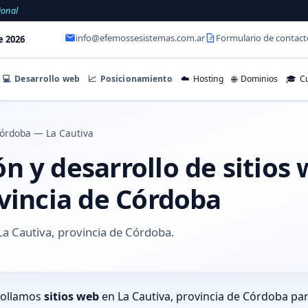
ional
info@efemossesistemas.com.ar
Formulario de contact
e 2026
💻
Desarrollo web
📈
Posicionamiento
☁️
Hosting
🌐
Dominios
🎓
Cu
órdoba — La Cautiva
 y desarrollo de sitios
ovincia de Córdoba
a Cautiva, provincia de Córdoba.
rollamos
sitios web
en La Cautiva, provincia de Córdoba pa