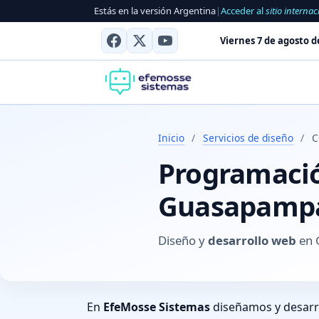
Estás en la versión Argentina
|
Acceder al
sitio internac
Viernes 7 de agosto d
Inicio
/
Servicios de diseño
/
C
Programación
Guasapampa,
Diseño y
desarrollo web
en 
En
EfeMosse Sistemas
diseñamos y desar