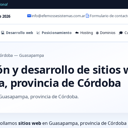
ional
info@efemossesistemas.com.ar
Formulario de contact
e 2026
💻
Desarrollo web
📈
Posicionamiento
☁️
Hosting
🌐
Dominios
🎓
Cu
órdoba — Guasapampa
 y desarrollo de sitios
 provincia de Córdoba
Guasapampa, provincia de Córdoba.
rollamos
sitios web
en Guasapampa, provincia de Córdoba p