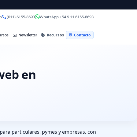
o
(011) 6155-8693
WhatsApp +54 9 11 6155-8693
📚
Recursos
rsos
✉️
Newsletter
💬
Contacto
 web en
ara particulares, pymes y empresas, con