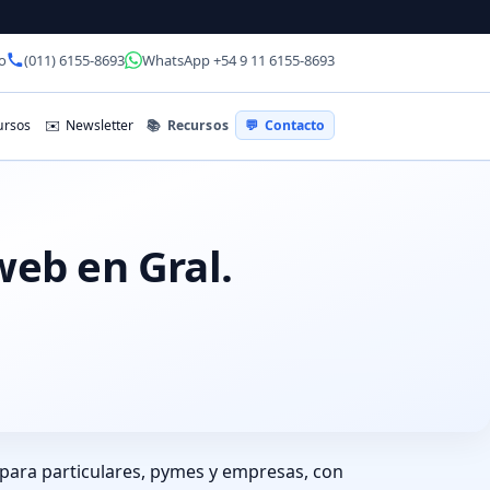
o
(011) 6155-8693
WhatsApp +54 9 11 6155-8693
📚
Recursos
rsos
✉️
Newsletter
💬
Contacto
web en Gral.
 para particulares, pymes y empresas, con