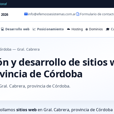
ional
info@efemossesistemas.com.ar
Formulario de contact
 2026
💻
Desarrollo web
📈
Posicionamiento
☁️
Hosting
🌐
Dominios
🎓
Cu
órdoba — Gral. Cabrera
 y desarrollo de sitios 
ovincia de Córdoba
ral. Cabrera, provincia de Córdoba.
rollamos
sitios web
en Gral. Cabrera, provincia de Córdoba