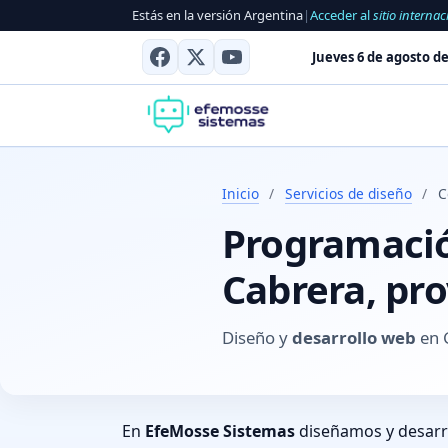
Estás en la versión Argentina
|
Acceder al
sitio internac
Jueves 6 de agosto de
Inicio
/
Servicios de diseño
/
C
Programación
Cabrera, pr
Diseño y
desarrollo web
en G
En
EfeMosse Sistemas
diseñamos y desar