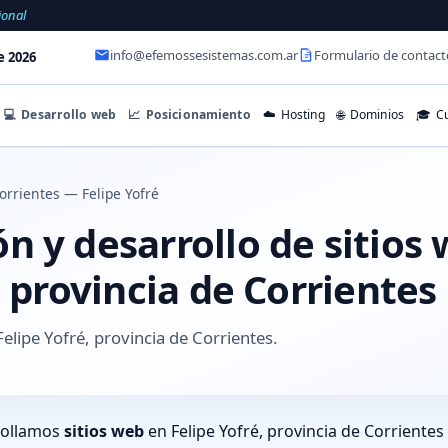
ional
info@efemossesistemas.com.ar
Formulario de contact
e 2026
💻
Desarrollo web
📈
Posicionamiento
☁️
Hosting
🌐
Dominios
🎓
Cu
orrientes — Felipe Yofré
 y desarrollo de sitios
, provincia de Corrientes
elipe Yofré, provincia de Corrientes.
rollamos
sitios web
en Felipe Yofré, provincia de Corriente