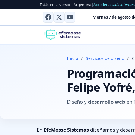
Estás en la versión Argentina
|
Acceder al
sitio internac
Viernes 7 de agosto d
Inicio
/
Servicios de diseño
/
C
Programación
Felipe Yofré
Diseño y
desarrollo web
en F
En
EfeMosse Sistemas
diseñamos y desar