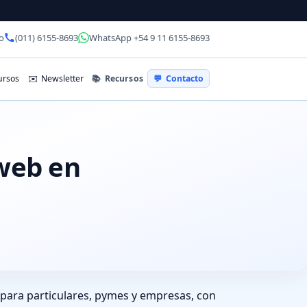
o
(011) 6155-8693
WhatsApp +54 9 11 6155-8693
📚
Recursos
rsos
✉️
Newsletter
💬
Contacto
 web en
s para particulares, pymes y empresas, con