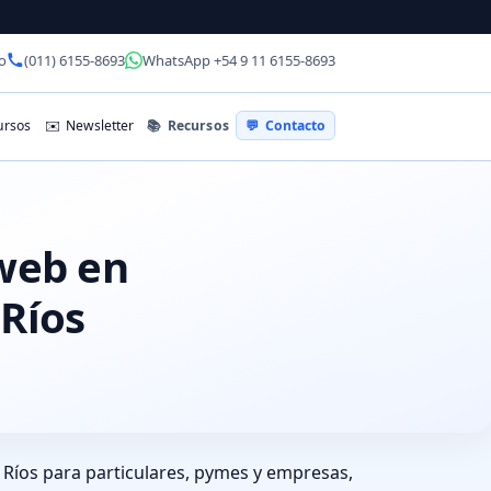
o
(011) 6155-8693
WhatsApp +54 9 11 6155-8693
📚
Recursos
rsos
✉️
Newsletter
💬
Contacto
 web en
 Ríos
 Ríos para particulares, pymes y empresas,