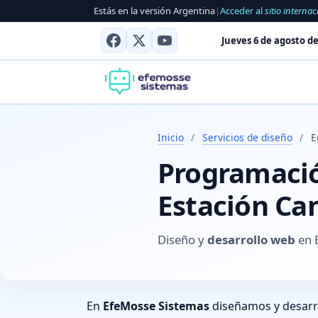
Estás en la versión Argentina
|
Acceder al
sitio internac
Jueves 6 de agosto de
Inicio
/
Servicios de diseño
/
E
Programación
Estación Cam
Diseño y
desarrollo web
en E
En
EfeMosse Sistemas
diseñamos y desar