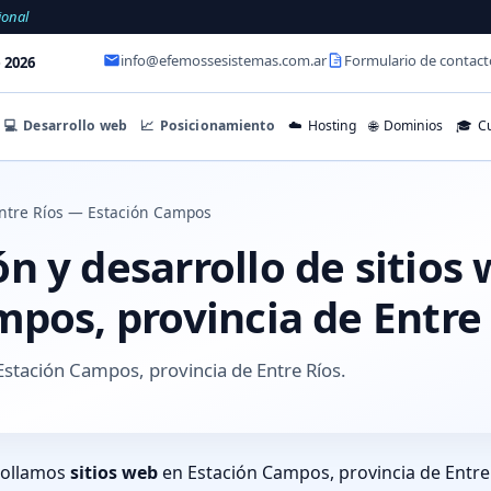
ional
info@efemossesistemas.com.ar
Formulario de contact
 2026
💻
Desarrollo web
📈
Posicionamiento
☁️
Hosting
🌐
Dominios
🎓
Cu
ntre Ríos — Estación Campos
 y desarrollo de sitios
pos, provincia de Entre
stación Campos, provincia de Entre Ríos.
rollamos
sitios web
en Estación Campos, provincia de Entre