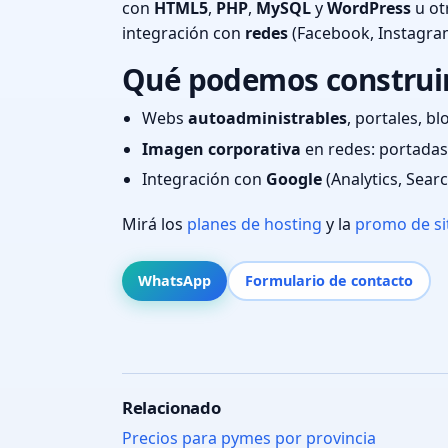
con
HTML5
,
PHP
,
MySQL
y
WordPress
u ot
integración con
redes
(Facebook, Instagra
Qué podemos construir 
Webs
autoadministrables
, portales, bl
Imagen corporativa
en redes: portadas,
Integración con
Google
(Analytics, Sear
Mirá los
planes de hosting
y la
promo de si
WhatsApp
Formulario de contacto
Relacionado
Precios para pymes por provincia