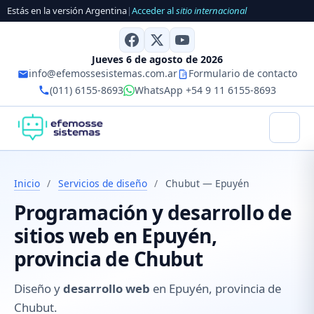
Estás en la versión Argentina
|
Acceder al
sitio internacional
Jueves 6 de agosto de 2026
info@efemossesistemas.com.ar
Formulario de contacto
(011) 6155-8693
WhatsApp +54 9 11 6155-8693
Inicio
/
Servicios de diseño
/
Chubut — Epuyén
Programación y desarrollo de
sitios web en Epuyén,
provincia de Chubut
Diseño y
desarrollo web
en Epuyén, provincia de
Chubut.