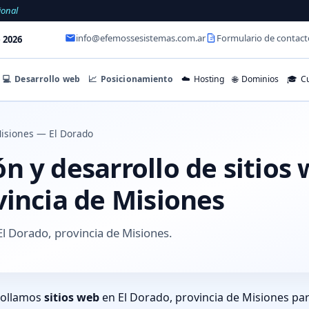
ional
info@efemossesistemas.com.ar
Formulario de contact
 2026
💻
Desarrollo web
📈
Posicionamiento
☁️
Hosting
🌐
Dominios
🎓
Cu
isiones — El Dorado
 y desarrollo de sitios 
vincia de Misiones
l Dorado, provincia de Misiones.
rollamos
sitios web
en El Dorado, provincia de Misiones pa