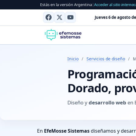
Estás en la versión Argentina
|
Acceder al
sitio internac
Jueves 6 de agosto de
Inicio
/
Servicios de diseño
/
M
Programación
Dorado, pro
Diseño y
desarrollo web
en E
En
EfeMosse Sistemas
diseñamos y desar