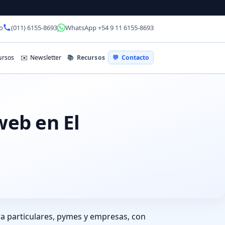
o
(011) 6155-8693
WhatsApp +54 9 11 6155-8693
📚
Recursos
rsos
✉️
Newsletter
💬
Contacto
web en El
ra particulares, pymes y empresas, con