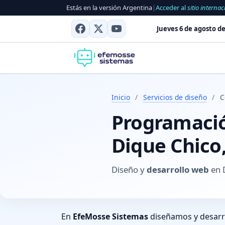
Estás en la versión Argentina
|
Acceder al
sitio internac
Jueves 6 de agosto de
Inicio
/
Servicios de diseño
/
C
Programación
Dique Chico
Diseño y
desarrollo web
en 
En
EfeMosse Sistemas
diseñamos y desar