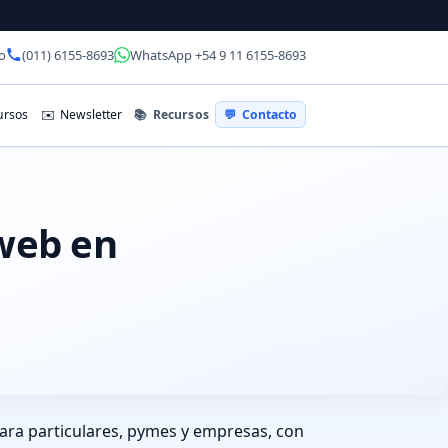
o
(011) 6155-8693
WhatsApp +54 9 11 6155-8693
📚
Recursos
rsos
✉️
Newsletter
💬
Contacto
 web en
ara particulares, pymes y empresas, con