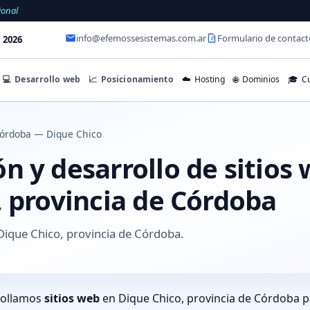
ional
info@efemossesistemas.com.ar
Formulario de contact
 2026
💻
Desarrollo web
📈
Posicionamiento
☁️
Hosting
🌐
Dominios
🎓
Cu
órdoba — Dique Chico
 y desarrollo de sitios
, provincia de Córdoba
Dique Chico, provincia de Córdoba.
rollamos
sitios web
en Dique Chico, provincia de Córdoba p