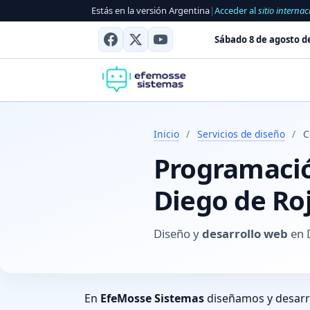
Estás en la versión Argentina
|
Acceder al
sitio internac
Sábado 8 de agosto d
Inicio
/
Servicios de diseño
/
C
Programación
Diego de Roj
Diseño y
desarrollo web
en D
En
EfeMosse Sistemas
diseñamos y desar