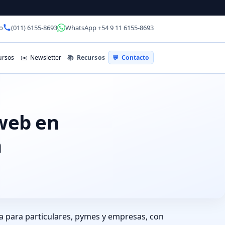
o
(011) 6155-8693
WhatsApp +54 9 11 6155-8693
📚
Recursos
rsos
✉️
Newsletter
💬
Contacto
 web en
a
a para particulares, pymes y empresas, con