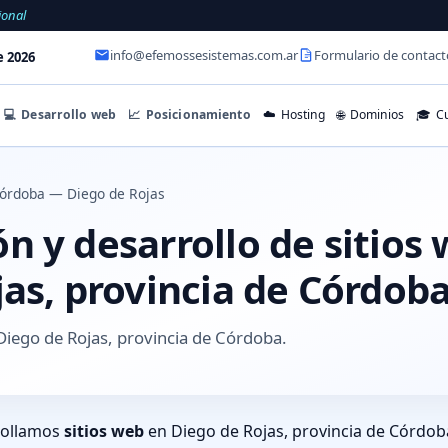
ional
info@efemossesistemas.com.ar
Formulario de contact
e 2026
💻
Desarrollo web
📈
Posicionamiento
☁️
Hosting
🌐
Dominios
🎓
Cu
órdoba — Diego de Rojas
 y desarrollo de sitios
as, provincia de Córdob
iego de Rojas, provincia de Córdoba.
rollamos
sitios web
en Diego de Rojas, provincia de Córdob