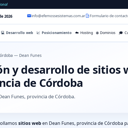
ional
info@efemossesistemas.com.ar
Formulario de contact
de 2026
💻
Desarrollo web
📈
Posicionamiento
☁️
Hosting
🌐
Dominios
🎓
Cu
órdoba — Dean Funes
n y desarrollo de sitios
incia de Córdoba
Dean Funes, provincia de Córdoba.
rollamos
sitios web
en Dean Funes, provincia de Córdoba pa