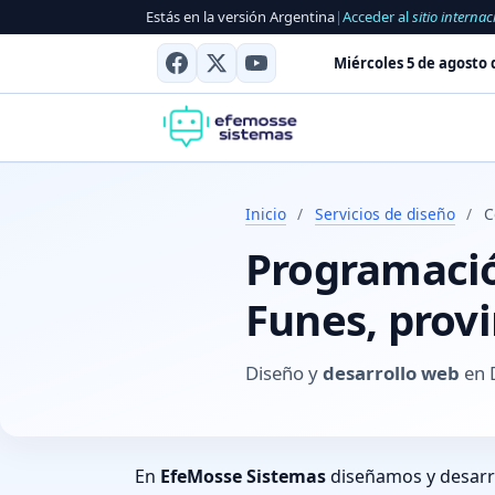
Estás en la versión Argentina
|
Acceder al
sitio internac
Miércoles 5 de agosto 
Inicio
/
Servicios de diseño
/
C
Programació
Funes, prov
Diseño y
desarrollo web
en 
En
EfeMosse Sistemas
diseñamos y desar