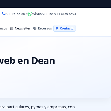
o
(011) 6155-8693
WhatsApp +54 9 11 6155-8693
📚
Recursos
rsos
✉️
Newsletter
💬
Contacto
 web en Dean
ra particulares, pymes y empresas, con