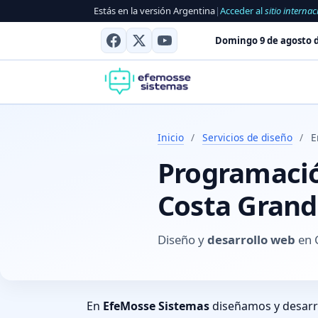
Estás en la versión Argentina
|
Acceder al
sitio internac
Domingo 9 de agosto d
Inicio
/
Servicios de diseño
/
E
Programación
Costa Grande
Diseño y
desarrollo web
en C
En
EfeMosse Sistemas
diseñamos y desar