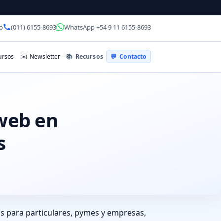
o
(011) 6155-8693
WhatsApp +54 9 11 6155-8693
📚
Recursos
rsos
✉️
Newsletter
💬
Contacto
 web en
s
s para particulares, pymes y empresas,