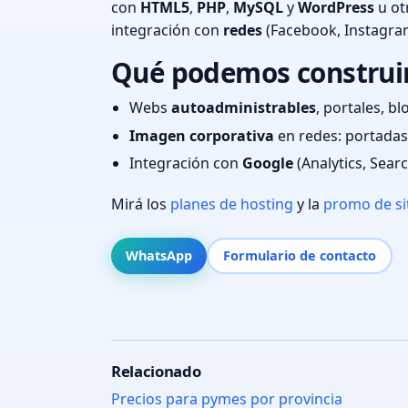
con
HTML5
,
PHP
,
MySQL
y
WordPress
u ot
integración con
redes
(Facebook, Instagra
Qué podemos construir 
Webs
autoadministrables
, portales, bl
Imagen corporativa
en redes: portadas,
Integración con
Google
(Analytics, Sear
Mirá los
planes de hosting
y la
promo de si
WhatsApp
Formulario de contacto
Relacionado
Precios para pymes por provincia