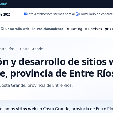
ional
info@efemossesistemas.com.ar
Formulario de contact
e 2026
💻
Desarrollo web
📈
Posicionamiento
☁️
Hosting
🌐
Dominios
🎓
Cu
ntre Ríos — Costa Grande
 y desarrollo de sitios
, provincia de Entre Río
osta Grande, provincia de Entre Ríos.
rollamos
sitios web
en Costa Grande, provincia de Entre Río