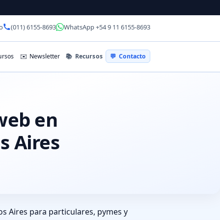
o
(011) 6155-8693
WhatsApp +54 9 11 6155-8693
📚
Recursos
rsos
✉️
Newsletter
💬
Contacto
 web en
s Aires
s Aires para particulares, pymes y