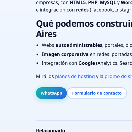
empresas, con
HTML5
,
PHP
,
MySQL
y
Word
e integración con
redes
(Facebook, Instag
Qué podemos construir
Aires
Webs
autoadministrables
, portales, bl
Imagen corporativa
en redes: portadas,
Integración con
Google
(Analytics, Sear
Mirá los
planes de hosting
y la
promo de si
WhatsApp
Formulario de contacto
Relacionado