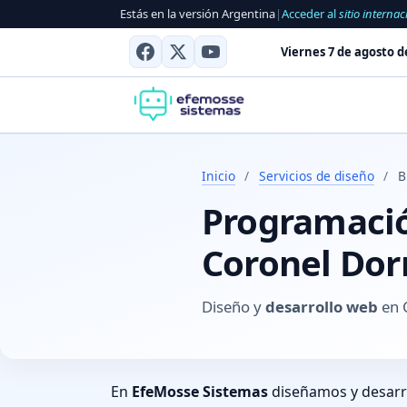
Estás en la versión Argentina
|
Acceder al
sitio internac
Viernes 7 de agosto d
Inicio
/
Servicios de diseño
/
B
Programación
Coronel Dor
Diseño y
desarrollo web
en 
En
EfeMosse Sistemas
diseñamos y desar