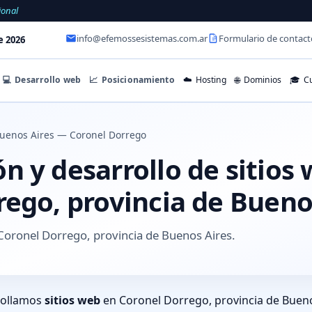
ional
info@efemossesistemas.com.ar
Formulario de contact
e 2026
💻
Desarrollo web
📈
Posicionamiento
☁️
Hosting
🌐
Dominios
🎓
Cu
uenos Aires — Coronel Dorrego
 y desarrollo de sitios
rego, provincia de Bueno
Coronel Dorrego, provincia de Buenos Aires.
rollamos
sitios web
en Coronel Dorrego, provincia de Bueno