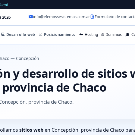
ional
info@efemossesistemas.com.ar
Formulario de contact
e 2026
💻
Desarrollo web
📈
Posicionamiento
☁️
Hosting
🌐
Dominios
🎓
Cu
haco — Concepción
 y desarrollo de sitios
 provincia de Chaco
Concepción, provincia de Chaco.
rollamos
sitios web
en Concepción, provincia de Chaco para