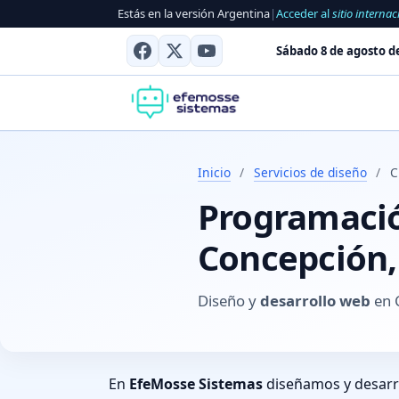
Estás en la versión Argentina
|
Acceder al
sitio internac
Sábado 8 de agosto d
Inicio
/
Servicios de diseño
/
C
Programación
Concepción,
Diseño y
desarrollo web
en 
En
EfeMosse Sistemas
diseñamos y desar