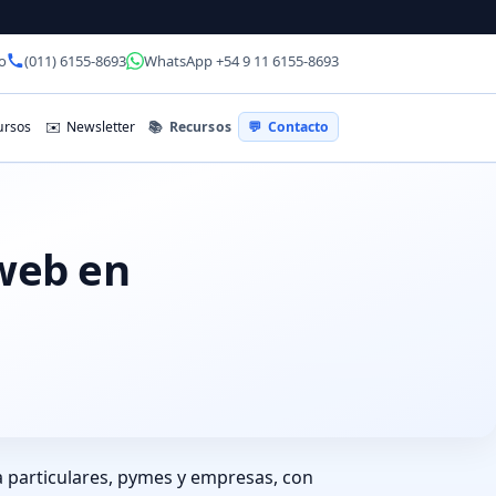
o
(011) 6155-8693
WhatsApp +54 9 11 6155-8693
📚
Recursos
rsos
✉️
Newsletter
💬
Contacto
 web en
 particulares, pymes y empresas, con