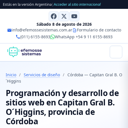
Estás en la versión Argentina
|
Acceder al
sitio internacional
Sábado 8 de agosto de 2026
info@efemossesistemas.com.ar
Formulario de contacto
(011) 6155-8693
WhatsApp +54 9 11 6155-8693
Inicio
/
Servicios de diseño
/
Córdoba — Capitan Gral B. O
´Higgins
Programación y desarrollo de
sitios web en Capitan Gral B.
O´Higgins, provincia de
Córdoba