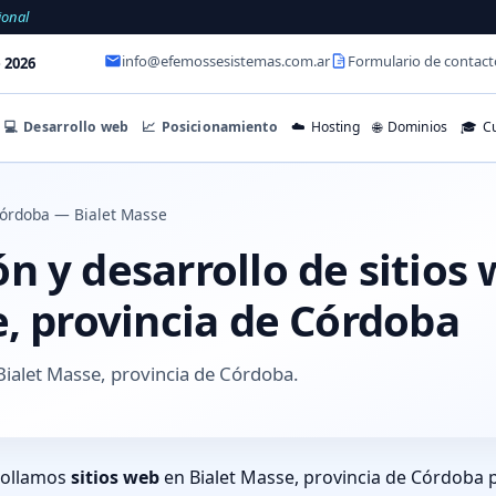
ional
info@efemossesistemas.com.ar
Formulario de contact
 2026
💻
Desarrollo web
📈
Posicionamiento
☁️
Hosting
🌐
Dominios
🎓
Cu
órdoba — Bialet Masse
 y desarrollo de sitios
e, provincia de Córdoba
ialet Masse, provincia de Córdoba.
rollamos
sitios web
en Bialet Masse, provincia de Córdoba 