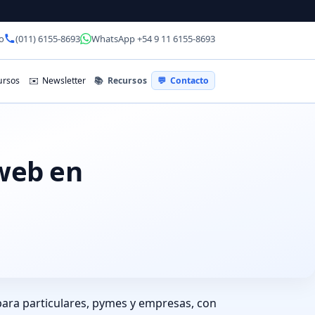
o
(011) 6155-8693
WhatsApp +54 9 11 6155-8693
📚
Recursos
rsos
✉️
Newsletter
💬
Contacto
 web en
para particulares, pymes y empresas, con