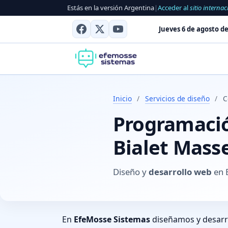
Estás en la versión Argentina
|
Acceder al
sitio internac
Jueves 6 de agosto de
Inicio
/
Servicios de diseño
/
C
Programación
Bialet Mass
Diseño y
desarrollo web
en B
En
EfeMosse Sistemas
diseñamos y desar