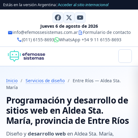
Estás en la versión Argentina
|
Acceder al
sitio internacional
Jueves 6 de agosto de 2026
info@efemossesistemas.com.ar
Formulario de contacto
(011) 6155-8693
WhatsApp +54 9 11 6155-8693
Inicio
/
Servicios de diseño
/
Entre Ríos — Aldea Sta.
María
Programación y desarrollo de
sitios web en Aldea Sta.
María, provincia de Entre Ríos
Diseño y
desarrollo web
en Aldea Sta. María,