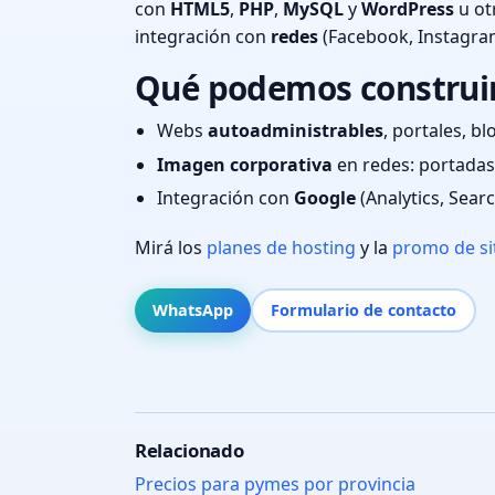
con
HTML5
,
PHP
,
MySQL
y
WordPress
u ot
integración con
redes
(Facebook, Instagra
Qué podemos construir 
Webs
autoadministrables
, portales, bl
Imagen corporativa
en redes: portadas,
Integración con
Google
(Analytics, Sear
Mirá los
planes de hosting
y la
promo de si
WhatsApp
Formulario de contacto
Relacionado
Precios para pymes por provincia