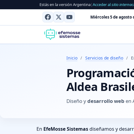
Estás en la versión Argentina
|
Acceder al
sitio internac
Miércoles 5 de agosto 
Inicio
/
Servicios de diseño
/
E
Programación
Aldea Brasil
Diseño y
desarrollo web
en A
En
EfeMosse Sistemas
diseñamos y desar