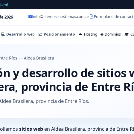
ional
info@efemossesistemas.com.ar
Formulario de contact
de 2026
💻
Desarrollo web
📈
Posicionamiento
☁️
Hosting
🌐
Dominios
🎓
Cu
ntre Ríos — Aldea Brasilera
 y desarrollo de sitios
era, provincia de Entre R
ldea Brasilera, provincia de Entre Ríos.
rollamos
sitios web
en Aldea Brasilera, provincia de Entre 