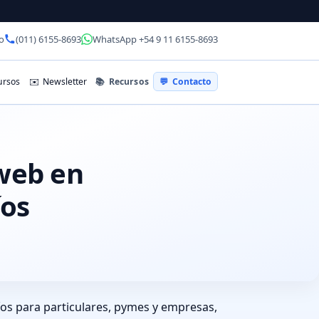
o
(011) 6155-8693
WhatsApp +54 9 11 6155-8693
📚
Recursos
rsos
✉️
Newsletter
💬
Contacto
 web en
íos
Ríos para particulares, pymes y empresas,