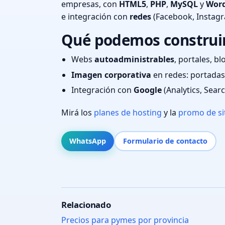
empresas, con
HTML5
,
PHP
,
MySQL
y
Word
e integración con
redes
(Facebook, Instag
Qué podemos construir 
Webs
autoadministrables
, portales, bl
Imagen corporativa
en redes: portadas,
Integración con
Google
(Analytics, Sear
Mirá los
planes de hosting
y la
promo de si
WhatsApp
Formulario de contacto
Relacionado
Precios para pymes por provincia