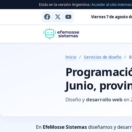
Estás en la versión Argentina
|
Acceder al
sitio internac
Viernes 7 de agosto d
Inicio
/
Servicios de diseño
/
B
Programación
Junio, provi
Diseño y
desarrollo web
en 2
En
EfeMosse Sistemas
diseñamos y desar