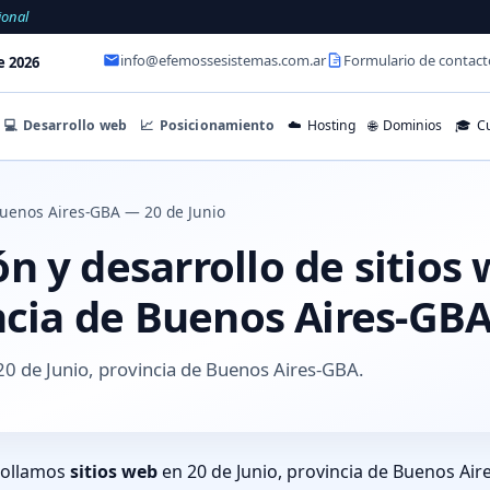
ional
info@efemossesistemas.com.ar
Formulario de contact
e 2026
💻
Desarrollo web
📈
Posicionamiento
☁️
Hosting
🌐
Dominios
🎓
Cu
uenos Aires-GBA — 20 de Junio
 y desarrollo de sitios 
ncia de Buenos Aires-GB
0 de Junio, provincia de Buenos Aires-GBA.
rollamos
sitios web
en 20 de Junio, provincia de Buenos Air