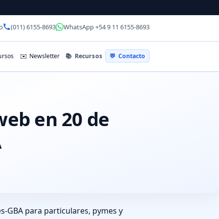
o
(011) 6155-8693
WhatsApp +54 9 11 6155-8693
📚
Recursos
rsos
✉️
Newsletter
💬
Contacto
web en 20 de
A
es-GBA para particulares, pymes y