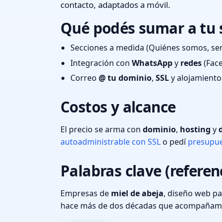
contacto, adaptados a móvil.
Qué podés sumar a tu s
Secciones a medida (Quiénes somos, serv
Integración con
WhatsApp
y
redes
(Face
Correo
@ tu dominio
,
SSL
y alojamiento 
Costos y alcance
El precio se arma con
dominio
,
hosting
y
autoadministrable con SSL
o pedí
presupue
Palabras clave (referenc
Empresas de
miel de abeja
, diseño web p
hace más de dos décadas que acompañamos 