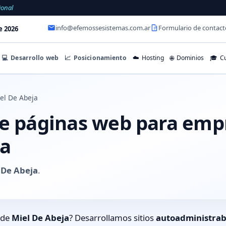
ional
info@efemossesistemas.com.ar
Formulario de contact
e 2026
💻
Desarrollo web
📈
Posicionamiento
☁️
Hosting
🌐
Dominios
🎓
Cu
el De Abeja
de páginas web para emp
ja
 De Abeja
.
 de
Miel De Abeja
? Desarrollamos sitios
autoadministrab