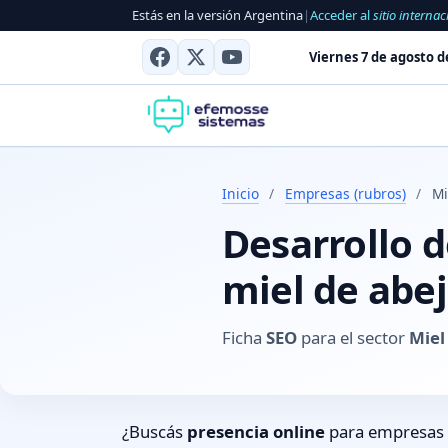
Estás en la versión Argentina
|
Acceder al
sitio internac
Viernes 7 de agosto d
Inicio
/
Empresas (rubros)
/
Mi
Desarrollo 
miel de abe
Ficha
SEO
para el sector
Miel
¿Buscás
presencia online
para empresas