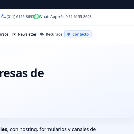
o
(011) 6155-8693
WhatsApp +54 9 11 6155-8693
📚
Recursos
rsos
✉️
Newsletter
💬
Contacto
resas de
les
, con hosting, formularios y canales de