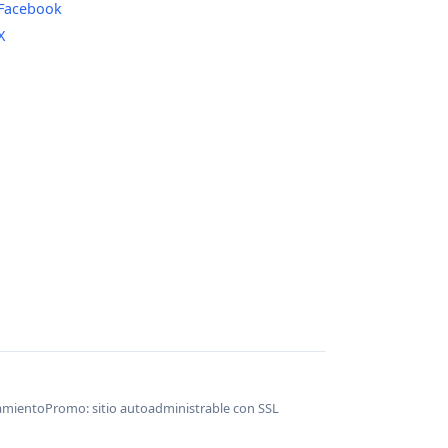
Facebook
X
namiento
Promo: sitio autoadministrable con SSL