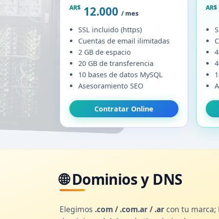
AR$
AR$
12.000
/ mes
SSL incluido (https)
S
Cuentas de email ilimitadas
C
2 GB de espacio
4
20 GB de transferencia
4
10 bases de datos MySQL
1
Asesoramiento SEO
A
Contratar Online
🌐 Dominios y DNS
Elegimos
.com / .com.ar / .ar
con tu marca;