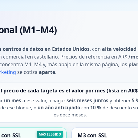
ional (M1–M4)
n centros de datos en Estados Unidos
, con
alta velocidad
ón comercial en castellano. Precios de referencia en AR$
/me
concentra M1–M4 y, más abajo en la misma página, los
pla
rketing
se cotiza
aparte
.
El precio de cada tarjeta es el valor por mes (lista en AR$
ar
un mes
a ese valor, o pagar
seis meses juntos
y obtener
5 
l de ese bloque, o
un año anticipado
con
10 %
de descuento sob
los doce meses.
 con SSL
M3 con SSL
MÁS ELEGIDO