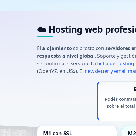
☁️ Hosting web profes
El
alojamiento
se presta con
servidores e
respuesta a nivel global
. Soporte y gesti
se confirma el servicio. La
ficha de hosting
(OpenVZ, en US$). El
newsletter y email ma
Podés contrat
sobre el tota
M1 con SSL
M2