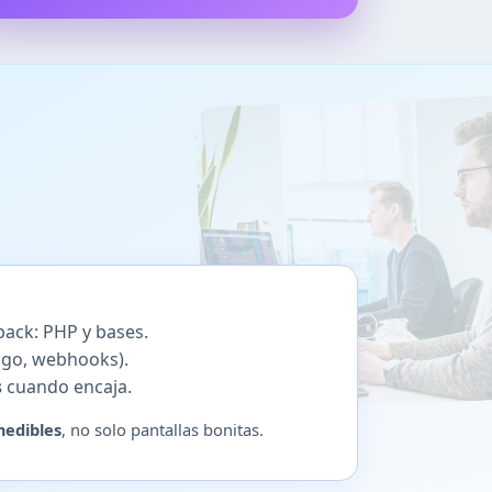
 back: PHP y bases.
ago, webhooks).
s
cuando encaja.
medibles
, no solo pantallas bonitas.