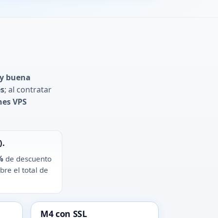
 y buena
s
; al contratar
nes VPS
).
%
de descuento
re el total de
M4 con SSL