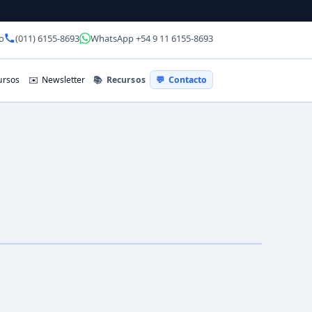
o
(011) 6155-8693
WhatsApp +54 9 11 6155-8693
📚
Recursos
rsos
✉️
Newsletter
💬
Contacto