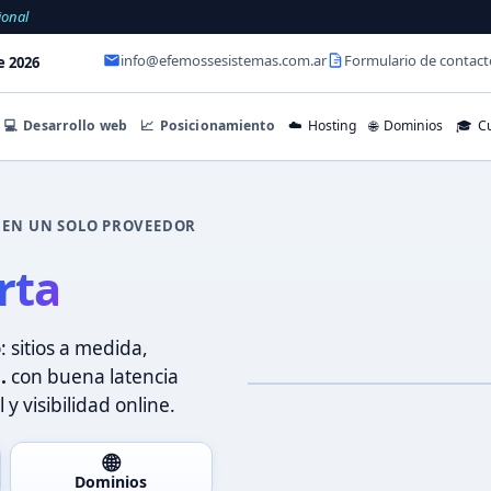
ional
info@efemossesistemas.com.ar
Formulario de contact
e 2026
💻
Desarrollo web
📈
Posicionamiento
☁️
Hosting
🌐
Dominios
🎓
Cu
 EN UN SOLO PROVEEDOR
one
: sitios a medida,
.
con buena latencia
 y visibilidad online.
🌐
Dominios