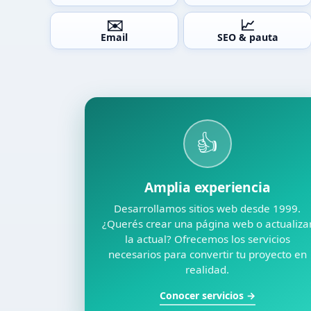
✉️
📈
Email
SEO & pauta
👍
Amplia experiencia
Desarrollamos sitios web desde 1999.
¿Querés crear una página web o actualiza
la actual? Ofrecemos los servicios
necesarios para convertir tu proyecto en
realidad.
Conocer servicios →