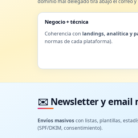
dominio mal delegado tira abajo el correo y
Negocio + técnica
Coherencia con
landings, analítica y 
normas de cada plataforma).
✉️ Newsletter y email
Envíos masivos
con listas, plantillas, estad
(SPF/DKIM, consentimiento).