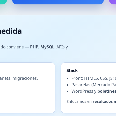
medida
do conviene —
PHP
,
MySQL
, APIs y
Stack
anets, migraciones.
Front: HTML5, CSS, JS;
Pasarelas (Mercado P
WordPress y
boletine
Enfocamos en
resultados 