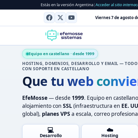
Estás en la versión Argentina
|
Acceder al
sitio internac
Viernes 7 de agosto d
Equipo en castellano · desde 1999
HOSTING, DOMINIOS, DESARROLLO Y EMAIL — TODO
CON SOPORTE EN CASTELLANO
Que tu web
posici
EfeMosse
— desde
1999
. Equipo en castellano
alojamiento con
SSL
(infraestructura en
EE. UU
global),
planes VPS
a escala, correo profesional
💻
☁️
Desarrollo
Hosting