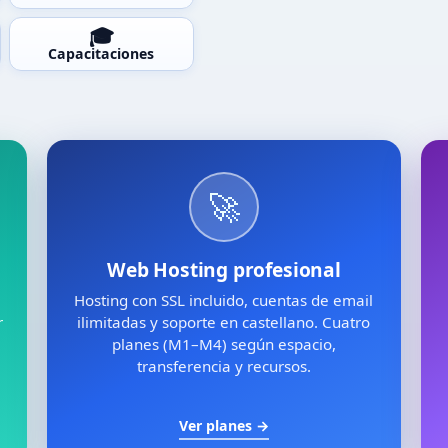
🎓
Capacitaciones
🚀
Web Hosting profesional
Hosting con SSL incluido, cuentas de email
r
ilimitadas y soporte en castellano. Cuatro
planes (M1–M4) según espacio,
transferencia y recursos.
Ver planes →