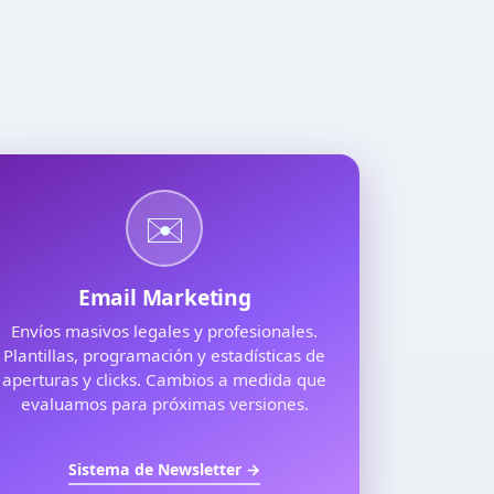
✉️
Email Marketing
Envíos masivos legales y profesionales.
Plantillas, programación y estadísticas de
aperturas y clicks. Cambios a medida que
evaluamos para próximas versiones.
Sistema de Newsletter →